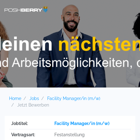
Home
Jobs
Facility Manager/in (m/w)
Jetzt Bewerben
Jobtitel:
Facility Manager/in (m/w)
Vertragsart:
Festanstellung